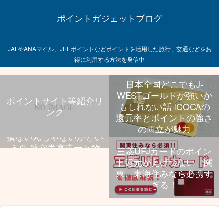
ポイントガジェットブログ
JALやANAマイル、JREポイントなどポイントを活用した旅行、交通などをお
得に利用する方法を発信中
日本全国どこでもJ-
WESTゴールドが強いか
ポイントサイト等紹介リ
もしれない話 ICOCAの
ンク
飛行機乗る旅行好きなら
還元率とポイントの強さ
UCプラチナ持っといて
の両立が魅力
損ないんじゃないかとい
う件 航空券高還元と旅
三菱UFJカードのポイン
行特典、年会費のバラン
ト還元がえげつない 関
スが抜群
東、東海住みなら必携す
ぎる！