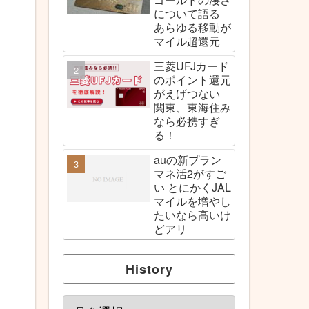
について語る
あらゆる移動が
マイル超還元
三菱UFJカード
のポイント還元
がえげつない
関東、東海住み
なら必携すぎ
る！
auの新プラン
マネ活2がすご
い とにかくJAL
マイルを増やし
たいなら高いけ
どアリ
History