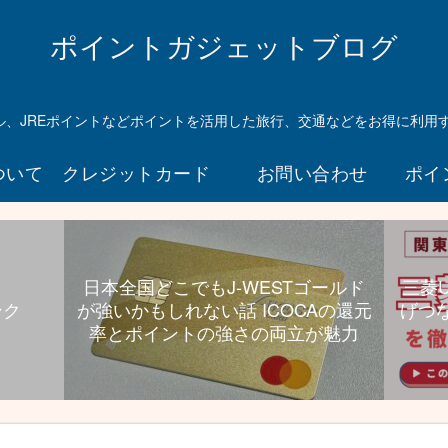
ら
UC
ポイントガジェットブログ
プラ
チナ
持っ
マイル、JREポイントなどポイントを活用した旅行、交通などをお得に利用
とい
て損
ついて
クレジットカード
お問い合わせ
ポイ
ない
んじ
ゃな
いか
とい
日本全国どこでもJ-WESTゴールド
三菱
う件
ンク
が強いかもしれない話 ICOCAの還元
げつ
航空
率とポイントの強さの両立が魅力
券高
還元
と旅
行特
典、