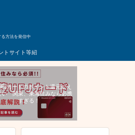
する方法を発信中
ントサイト等紹
介リンク
UFJカードのポイント還元がえ
ない 関東、東海住みなら必携
すぎる！