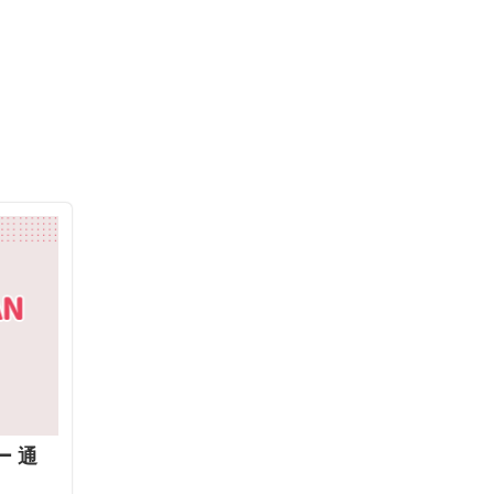
年会
費の
バラ
ンス
が抜
群
ー 通