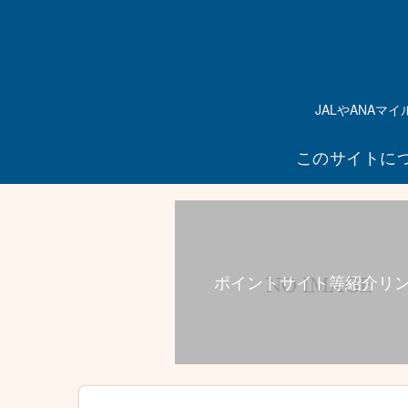
JALやANA
このサイトに
ポイントサイト等紹介リ