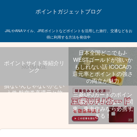
ポイントガジェットブログ
JALやANAマイル、JREポイントなどポイントを活用した旅行、交通などをお
得に利用する方法を発信中
日本全国どこでもJ-
WESTゴールドが強いか
ポイントサイト等紹介リ
もしれない話 ICOCAの
ンク
飛行機乗る旅行好きなら
還元率とポイントの強さ
UCプラチナ持っといて
の両立が魅力
損ないんじゃないかとい
う件 航空券高還元と旅
三菱UFJカードのポイン
行特典、年会費のバラン
ト還元がえげつない 関
スが抜群
東、東海住みなら必携す
ぎる！