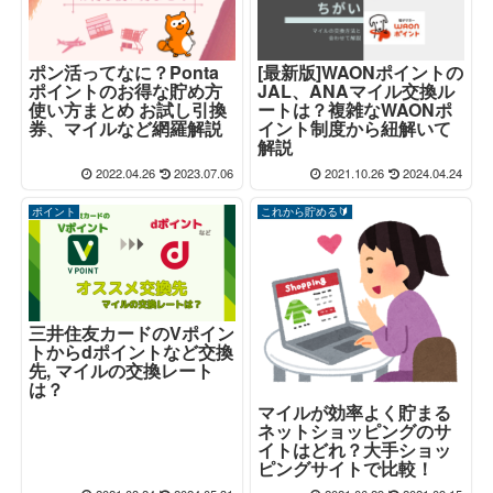
ポン活ってなに？Ponta
[最新版]WAONポイントの
ポイントのお得な貯め方
JAL、ANAマイル交換ル
使い方まとめ お試し引換
ートは？複雑なWAONポ
券、マイルなど網羅解説
イント制度から紐解いて
解説
2022.04.26
2023.07.06
2021.10.26
2024.04.24
ポイント
これから貯める🔰
三井住友カードのVポイン
トからdポイントなど交換
先, マイルの交換レート
は？
マイルが効率よく貯まる
ネットショッピングのサ
イトはどれ？大手ショッ
ピングサイトで比較！