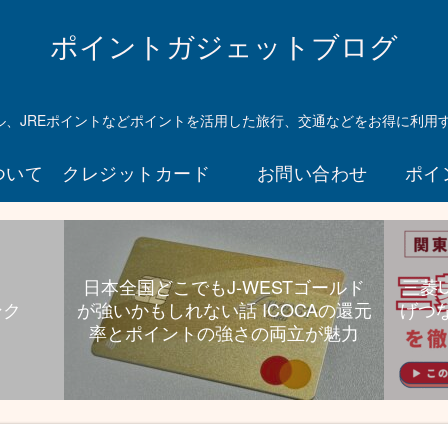
ら
UC
ポイントガジェットブログ
プラ
チナ
持っ
マイル、JREポイントなどポイントを活用した旅行、交通などをお得に利用
とい
て損
ついて
クレジットカード
お問い合わせ
ポイ
ない
んじ
ゃな
いか
とい
日本全国どこでもJ-WESTゴールド
三菱
う件
ンク
が強いかもしれない話 ICOCAの還元
げつ
航空
率とポイントの強さの両立が魅力
券高
還元
と旅
行特
典、