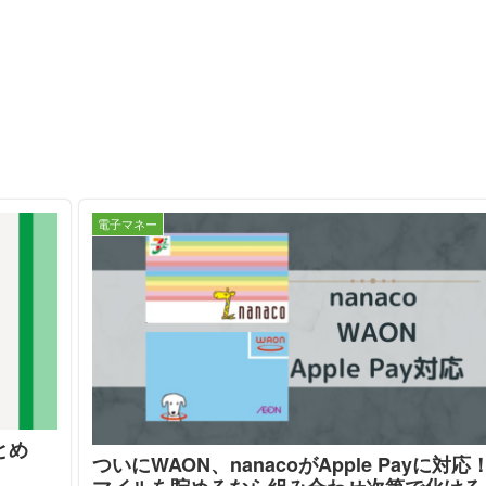
年会
費の
バラ
ンス
が抜
群
電子マネー
まとめ
ついにWAON、nanacoがApple Payに対応