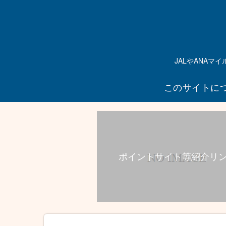
JALやANA
このサイトに
ポイントサイト等紹介リ