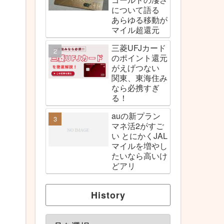
について語る
あらゆる移動が
マイル超還元
三菱UFJカード
のポイント還元
がえげつない
関東、東海住み
なら必携すぎ
る！
auの新プラン
マネ活2がすご
い とにかくJAL
マイルを増やし
たいなら高いけ
どアリ
History