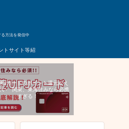
する方法を発信中
ントサイト等紹
介リンク
UFJカードのポイント還元がえ
ない 関東、東海住みなら必携
すぎる！