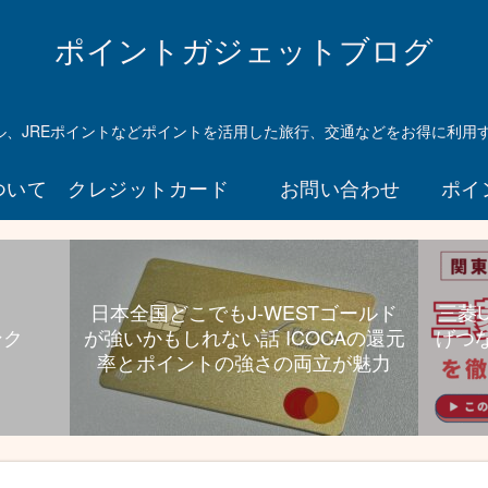
ら
UC
ポイントガジェットブログ
プラ
チナ
持っ
マイル、JREポイントなどポイントを活用した旅行、交通などをお得に利用
とい
て損
ついて
クレジットカード
お問い合わせ
ポイ
ない
んじ
ゃな
いか
とい
日本全国どこでもJ-WESTゴールド
三菱
う件
ンク
が強いかもしれない話 ICOCAの還元
げつ
航空
率とポイントの強さの両立が魅力
券高
還元
と旅
行特
典、