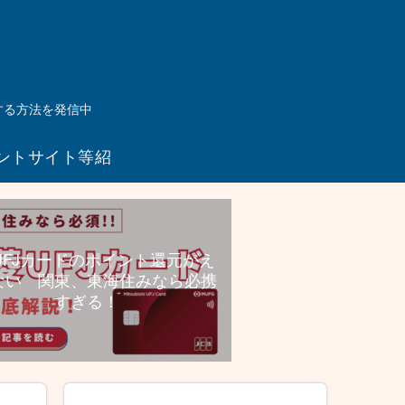
する方法を発信中
ントサイト等紹
介リンク
UFJカードのポイント還元がえ
ない 関東、東海住みなら必携
すぎる！