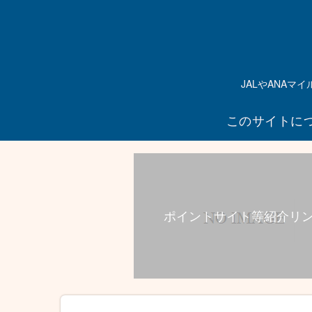
JALやANA
このサイトに
ポイントサイト等紹介リ