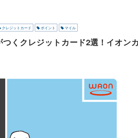
年会
費の
バラ
ンス
が抜
クレジットカード
ポイント
マイル
群
がつくクレジットカード2選！イオン