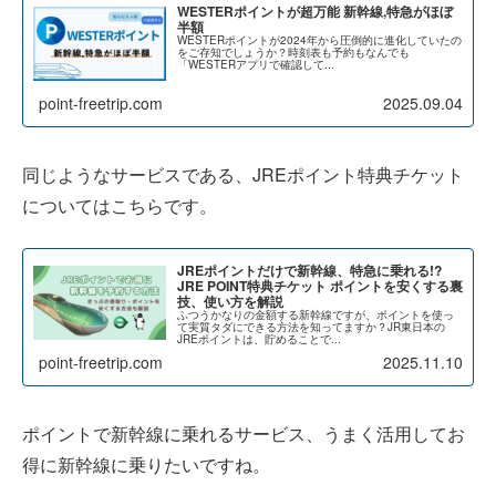
WESTERポイントが超万能 新幹線,特急がほぼ
半額
WESTERポイントが2024年から圧倒的に進化していたの
をご存知でしょうか？時刻表も予約もなんでも
「WESTERアプリで確認して...
point-freetrip.com
2025.09.04
同じようなサービスである、JREポイント特典チケット
についてはこちらです。
JREポイントだけで新幹線、特急に乗れる!?
JRE POINT特典チケット ポイントを安くする裏
技、使い方を解説
ふつうかなりの金額する新幹線ですが、ポイントを使っ
て実質タダにできる方法を知ってますか？JR東日本の
JREポイントは、貯めることで...
point-freetrip.com
2025.11.10
ポイントで新幹線に乗れるサービス、うまく活用してお
得に新幹線に乗りたいですね。