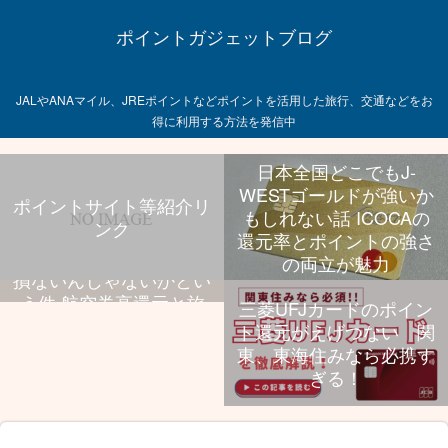
ポイントガジェットブログ
JALやANAマイル、JREポイントなどポイントを活用した旅行、交通などをお
得に利用する方法を発信中
日本全国どこでもJ-
WESTゴールドが強いか
ポイントサイト等紹介リ
もしれない話 ICOCAの
ンク
飛行機乗る旅行好きなら
還元率とポイントの強さ
UCプラチナ持っといて
の両立が魅力
損ないんじゃないかとい
う件 航空券高還元と旅
三菱UFJカードのポイン
行特典、年会費のバラン
ト還元がえげつない 関
スが抜群
東、東海住みなら必携す
ぎる！