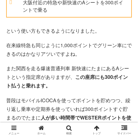
大阪付近の特急や新快速のAシートを300ポイ
ントで乗る
という使い方もできるようになりました。
在来線特急も同じように1,000ポイントでグリーン車にで
きるのはかなりアツいですよね。
また関西を走る爆速普通列車 新快速にたまにあるAシー
トという指定席がありますが、
この座席にも300ポイン
ト払うと乗れます。
普段はモバイルICOCAを使ってポイントを貯めつつ、繰
り返し乗車や定期券を使っていれば300ポイントすぐ貯
まるのでたまに
人が多い時間帯でWESTERポイントを使
ってAシートに乗る
ってのもよさそうですよね。
メニュー
ホーム
検索
トップ
サイドバー