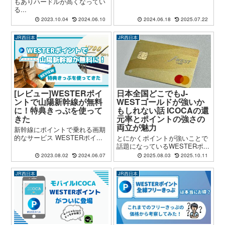
もありハードルが高くなってい
る...
2023.10.04
2024.06.10
2024.06.18
2025.07.22
JR西日本
JR西日本
[レビュー]WESTERポイ
日本全国どこでもJ-
ントで山陽新幹線が無料
WESTゴールドが強いか
に！特典きっぷを使って
もしれない話 ICOCAの還
きた
元率とポイントの強さの
両立が魅力
新幹線にポイントで乗れる画期
的なサービス WESTERポイ...
とにかくポイントが強いことで
話題になっているWESTERポ...
2023.08.02
2024.06.07
2025.08.03
2025.10.11
JR西日本
JR西日本