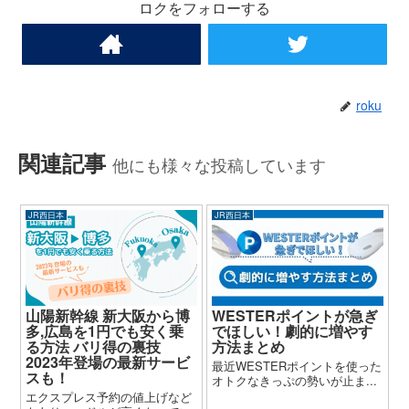
ロクをフォローする
roku
関連記事
他にも様々な投稿しています
JR西日本
JR西日本
山陽新幹線 新大阪から博
WESTERポイントが急ぎ
多,広島を1円でも安く乗
でほしい！劇的に増やす
る方法 バリ得の裏技
方法まとめ
2023年登場の最新サービ
最近WESTERポイントを使った
スも！
オトクなきっぷの勢いが止ま...
エクスプレス予約の値上げなど