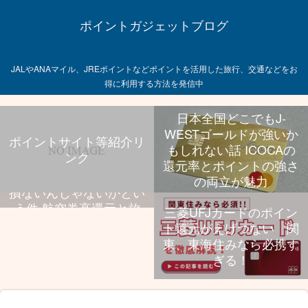
ポイントガジェットブログ
JALやANAマイル、JREポイントなどポイントを活用した旅行、交通などをお
得に利用する方法を発信中
日本全国どこでもJ-
WESTゴールドが強いか
ポイントサイト等紹介リ
もしれない話 ICOCAの
ンク
飛行機乗る旅行好きなら
還元率とポイントの強さ
UCプラチナ持っといて
の両立が魅力
損ないんじゃないかとい
う件 航空券高還元と旅
三菱UFJカードのポイン
行特典、年会費のバラン
ト還元がえげつない 関
スが抜群
東、東海住みなら必携す
ぎる！