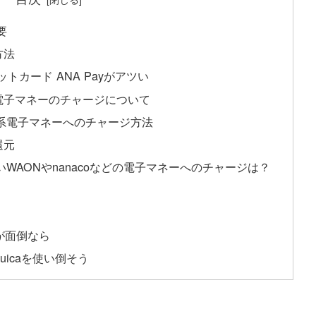
要
方法
カード ANA Payがアツい
系電子マネーのチャージについて
通系電子マネーへのチャージ方法
還元
いWAONやnanacoなどの電子マネーへのチャージは？
が面倒なら
uicaを使い倒そう