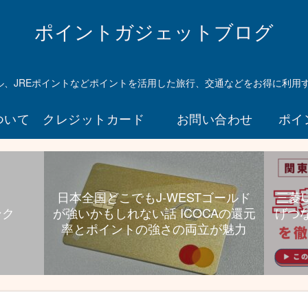
ら
UC
ポイントガジェットブログ
プラ
チナ
持っ
マイル、JREポイントなどポイントを活用した旅行、交通などをお得に利用
とい
て損
ついて
クレジットカード
お問い合わせ
ポイ
ない
んじ
ゃな
いか
とい
日本全国どこでもJ-WESTゴールド
三菱
う件
ンク
が強いかもしれない話 ICOCAの還元
げつ
航空
率とポイントの強さの両立が魅力
券高
還元
と旅
行特
典、