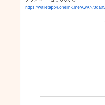
https://walletapp4.onelink.me/AwKN/3da0