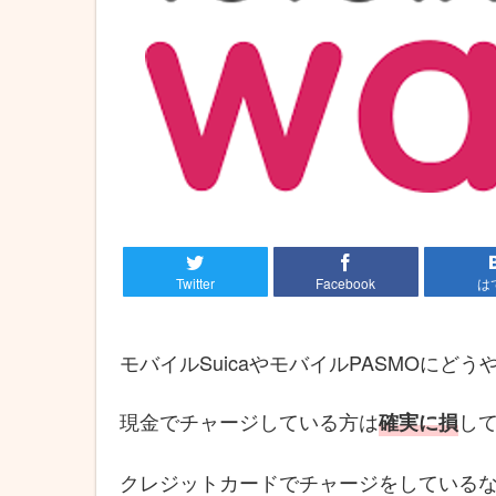
Twitter
Facebook
は
モバイルSuicaやモバイルPASMOにど
現金でチャージしている方は
し
確実に損
クレジットカードでチャージをしているな