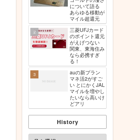
について語る
あらゆる移動が
マイル超還元
三菱UFJカード
のポイント還元
がえげつない
関東、東海住み
なら必携すぎ
る！
auの新プラン
マネ活2がすご
い とにかくJAL
マイルを増やし
たいなら高いけ
どアリ
History