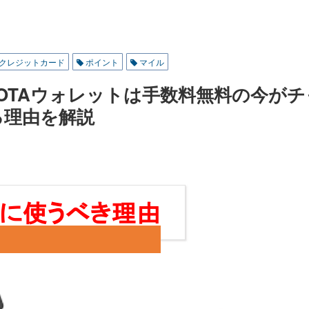
年会
費の
バラ
ンス
が抜
クレジットカード
ポイント
マイル
群
OYOTAウォレットは手数料無料の今がチ
る理由を解説