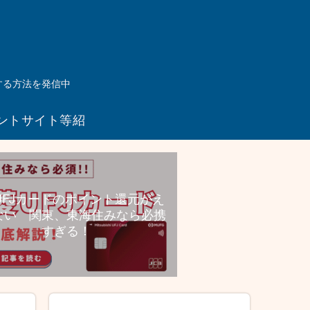
する方法を発信中
ントサイト等紹
介リンク
UFJカードのポイント還元がえ
ない 関東、東海住みなら必携
すぎる！