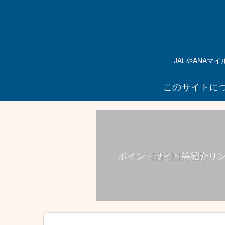
JALやANA
このサイトに
ポイントサイト等紹介リ