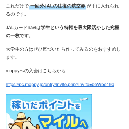
これだけで
一回分JALの往復の航空券
が手に入れられ
るのです。
JALカードnaviは
学生という特権を最大限活かした究極
の一枚で
す。
大学生の方はぜひ気づいたら作ってみるのをおすすめし
ます。
moppyへの入会はこちらから！
https://pc.moppy.jp/entry/invite.php?invite=beWbe19d