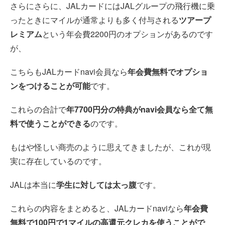
さらにさらに、JALカードにはJALグループの飛行機に乗
ったときにマイルが通常よりも多く付与される
ツアープ
レミアム
という年会費2200円のオプションがあるのです
が、
こちらもJALカードnavi会員なら
年会費無料でオプショ
ンをつけることが可能
です。
これらの合計で
年7700円分の特典がnavi会員なら全て無
料で使うことができる
のです。
もはや怪しい商売のように思えてきましたが、これが現
実に存在しているのです。
JALは本当に
学生に対しては太っ腹
です。
これらの内容をまとめると、JALカードnaviなら
年会費
無料で100円で1マイルの高還元クレカを使うことがで