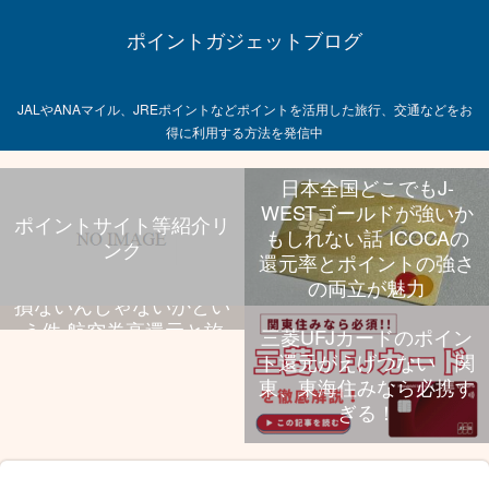
ポイントガジェットブログ
JALやANAマイル、JREポイントなどポイントを活用した旅行、交通などをお
得に利用する方法を発信中
日本全国どこでもJ-
WESTゴールドが強いか
ポイントサイト等紹介リ
もしれない話 ICOCAの
ンク
飛行機乗る旅行好きなら
還元率とポイントの強さ
UCプラチナ持っといて
の両立が魅力
損ないんじゃないかとい
う件 航空券高還元と旅
三菱UFJカードのポイン
行特典、年会費のバラン
ト還元がえげつない 関
スが抜群
東、東海住みなら必携す
ぎる！