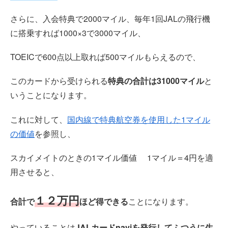
さらに、入会特典で2000マイル、毎年1回JALの飛行機
に搭乗すれば1000×3で3000マイル、
TOEICで600点以上取れば500マイルもらえるので、
このカードから受けられる
特典の合計は31000マイル
と
いうことになります。
これに対して、
国内線で特典航空券を使用した1マイル
の価値
を参照し、
スカイメイトのときの1マイル価値 1マイル＝4円を適
用させると、
１２万円
合計で
ほど得できる
ことになります。
やっていることは
JALカードnaviを発行してふつうに生