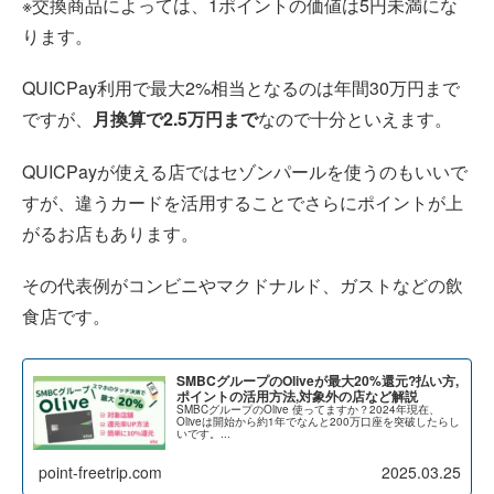
※交換商品によっては、1ポイントの価値は5円未満にな
ります。
QUICPay利用で最大2%相当となるのは年間30万円まで
ですが、
月換算で2.5万円まで
なので十分といえます。
QUICPayが使える店ではセゾンパールを使うのもいいで
すが、違うカードを活用することでさらにポイントが上
がるお店もあります。
その代表例がコンビニやマクドナルド、ガストなどの飲
食店です。
SMBCグループのOliveが最大20%還元?払い方,
ポイントの活用方法,対象外の店など解説
SMBCグループのOlive 使ってますか？2024年現在、
Oliveは開始から約1年でなんと200万口座を突破したらし
いです。...
point-freetrip.com
2025.03.25