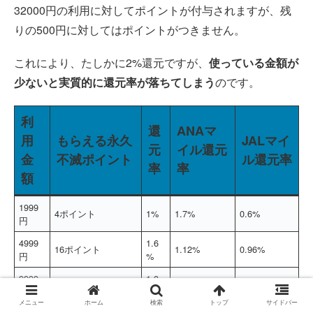
32000円の利用に対してポイントが付与されますが、残
りの500円に対してはポイントがつきません。
これにより、たしかに2%還元ですが、
使っている金額が
少ないと実質的に還元率が落ちてしまう
のです。
利
還
ANAマ
用
もらえる永久
JALマイ
元
イル還元
金
不滅ポイント
ル還元率
率
率
額
1999
4ポイント
1%
1.7%
0.6%
円
4999
1.6
16ポイント
1.12%
0.96%
円
%
9999
1.8
36ポイント
1.26%
1.08%
円
%
メニュー
ホーム
検索
トップ
サイドバー