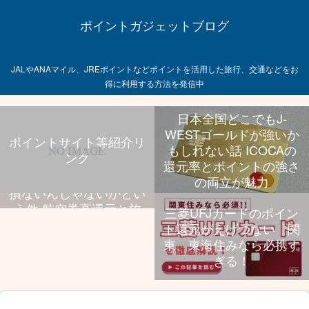
ポイントガジェットブログ
JALやANAマイル、JREポイントなどポイントを活用した旅行、交通などをお
得に利用する方法を発信中
日本全国どこでもJ-
WESTゴールドが強いか
ポイントサイト等紹介リ
もしれない話 ICOCAの
ンク
飛行機乗る旅行好きなら
還元率とポイントの強さ
UCプラチナ持っといて
の両立が魅力
損ないんじゃないかとい
う件 航空券高還元と旅
三菱UFJカードのポイン
行特典、年会費のバラン
ト還元がえげつない 関
スが抜群
東、東海住みなら必携す
ぎる！