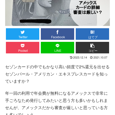
Twitter
Facebook
はてブ
Pocket
LINE
コピー
2023.12.14
2021.10.07
セゾンカードの中でもかなり高い頻度で2%還元を出せる
セゾンパール・アメリカン・エキスプレスカードを知っ
ていますか？
年一回の利用で年会費が無料になるアメックスで非常に
手ごろなため発行してみたいと思う方も多いかもしれま
せんが、アメックスだから審査が厳しいと思っている方
も多いでしょう。