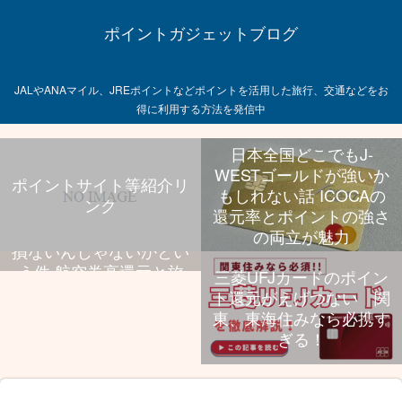
ポイントガジェットブログ
JALやANAマイル、JREポイントなどポイントを活用した旅行、交通などをお
得に利用する方法を発信中
日本全国どこでもJ-
WESTゴールドが強いか
ポイントサイト等紹介リ
もしれない話 ICOCAの
ンク
飛行機乗る旅行好きなら
還元率とポイントの強さ
UCプラチナ持っといて
の両立が魅力
損ないんじゃないかとい
う件 航空券高還元と旅
三菱UFJカードのポイン
行特典、年会費のバラン
ト還元がえげつない 関
スが抜群
東、東海住みなら必携す
ぎる！