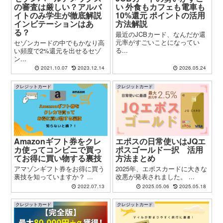
の審査は厳しい？アルバ
い 外食もカフェも電車も
イトのみ学生が徹底解説
10%還元 ポイントの活用
インビテーションはあ
方法解説
る？
最近のJCBカード、なんだか還
元率がすごいことになってい
セゾンカードの中でもかなり高
る...
い頻度で2%還元を出せるセゾ
ン...
2021.10.07
2023.12.14
2026.05.24
クレジットカード
クレジットカード
Amazonギフト券をクレ
エポスの日常使いはJQエ
カ使ってコンビニで買っ
ポスゴールド一択 活用
てお得に買い物する裏技
方法まとめ
アマゾンギフト券をお得に買う
2025年、エポスカードに大きな
裏技を知っていますか？ ...
改悪が発表されました。 ...
2022.07.13
2025.05.06
2025.05.18
クレジットカード
クレジットカード