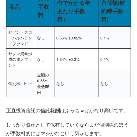
有でかかる年
留保額(解
商品
手数
あたり手数
約時手数
料
料）
料)
セゾン・グロ
ーバルバラン
なし
0.56% ±0.02%
0.1%
スファンド
セゾン資産形
成の達人ファ
なし
1.34% ±0.2%
0.1%
ンド
金額の
0.55%
個別株、ETF
なし
なし
最低55
円
正直投資信託の信託報酬はぶっちゃけかなり高いです。
しっかり資産として保有していくならまだ個別株のほう
が手数料的にはマシかなという気がします。