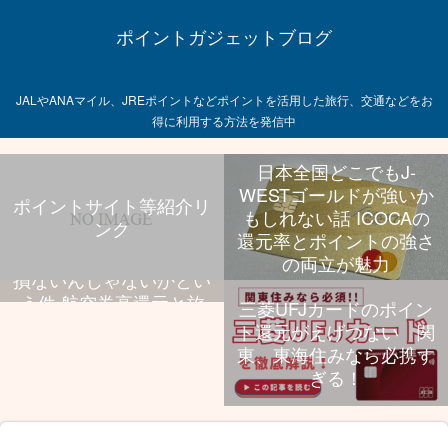
ポイントガジェットブログ
JALやANAマイル、JREポイントなどポイントを活用した旅行、交通などをお
得に利用する方法を発信中
日本全国どこでもJ-
WESTゴールドが強いか
ポイントサイト等紹介リ
もしれない話 ICOCAの
ンク
飛行機乗る旅行好きなら
還元率とポイントの強さ
UCプラチナ持っといて
の両立が魅力
損ないんじゃないかとい
う件 航空券高還元と旅
三菱UFJカードのポイン
行特典、年会費のバラン
ト還元がえげつない 関
スが抜群
東、東海住みなら必携す
ぎる！