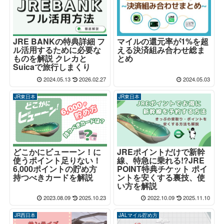
JRE BANKの特典詳細 フ
マイルの還元率が1%を超
ル活用するために必要な
える決済組み合わせ総ま
ものを解説 クレカと
とめ
Suicaで旅行しまくり
2024.05.13
2026.02.27
2024.05.03
JR東日本
JR東日本
どこかにビューーン！に
JREポイントだけで新幹
使うポイント足りない！
線、特急に乗れる!?JRE
6,000ポイントの貯め方
POINT特典チケット ポイ
持つべきカードを解説
ントを安くする裏技、使
い方を解説
2023.08.09
2025.10.23
2022.10.09
2025.11.10
JR西日本
JALマイル貯め方