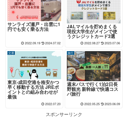
サンライズ瀬戸・出雲に1
JALマイルを貯めまくる
円でも安く乗る方法
現役大学生がメインで使
うクレジットカード3選
2022.09.19
2024.07.02
2022.08.27
2023.07.06
交通
旅行
東京-成田空港を格安かつ
週末パスで行く1泊2日長
早く移動する方法 JREポ
野観光 新幹線で快適コス
イントとの組み合わせが
パ旅行
最強
2022.07.20
2022.05.25
2023.06.09
スポンサーリンク