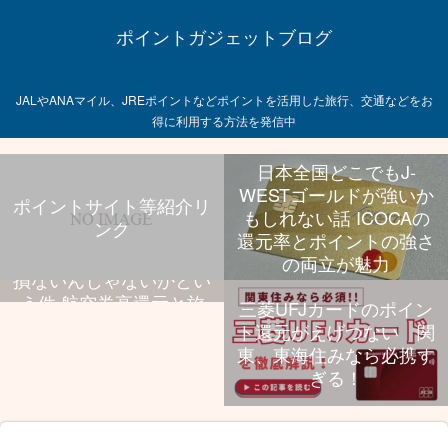
ポイントガジェットブログ
JALやANAマイル、JREポイントなどポイントを活用した旅行、交通などをお
得に利用する方法を発信中
日本全国どこでもJ-
WESTゴールドが強いか
ポイントサイト等紹介リ
もしれない話 ICOCAの
ンク
飛行機乗る旅行好きなら
還元率とポイントの強さ
UCプラチナ持っといて
の両立が魅力
損ないんじゃないかとい
う件 航空券高還元と旅
三菱UFJカードのポイン
行特典、年会費のバラン
ト還元がえげつない 関
スが抜群
東、東海住みなら必携す
ぎる！