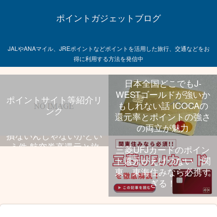
ポイントガジェットブログ
JALやANAマイル、JREポイントなどポイントを活用した旅行、交通などをお
得に利用する方法を発信中
日本全国どこでもJ-
WESTゴールドが強いか
ポイントサイト等紹介リ
もしれない話 ICOCAの
ンク
飛行機乗る旅行好きなら
還元率とポイントの強さ
UCプラチナ持っといて
の両立が魅力
損ないんじゃないかとい
う件 航空券高還元と旅
三菱UFJカードのポイン
行特典、年会費のバラン
ト還元がえげつない 関
スが抜群
東、東海住みなら必携す
ぎる！