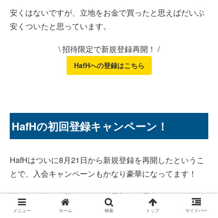
安くはないですが、立地をお金で買ったと思えばだいぶ
安くついたと思っています。
\ 招待限定で新規登録再開！ /
HafHへの登録はこちら
HafHの初回登録キャンペーン！
HafHはついに8月21日から新規登録を再開したというこ
とで、入会キャンペーンもかなり豪華になってます！
誰かの紹介から登録すると、最初から最大400コイン
(13,200円相当)が6,800円で手に入ります！
メニュー
ホーム
検索
トップ
サイドバー