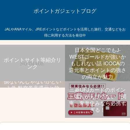
ポイントガジェットブログ
JALやANAマイル、JREポイントなどポイントを活用した旅行、交通などをお
得に利用する方法を発信中
日本全国どこでもJ-
WESTゴールドが強いか
ポイントサイト等紹介リ
もしれない話 ICOCAの
ンク
飛行機乗る旅行好きなら
還元率とポイントの強さ
UCプラチナ持っといて
の両立が魅力
損ないんじゃないかとい
う件 航空券高還元と旅
三菱UFJカードのポイン
行特典、年会費のバラン
ト還元がえげつない 関
スが抜群
東、東海住みなら必携す
ぎる！