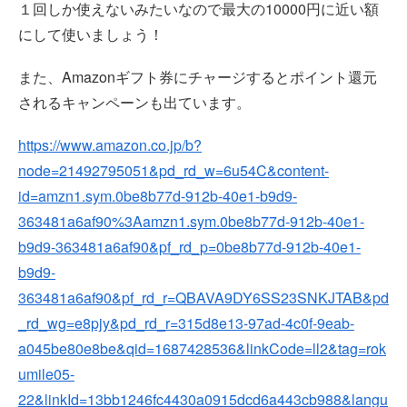
１回しか使えないみたいなので最大の10000円に近い額
にして使いましょう！
また、Amazonギフト券にチャージするとポイント還元
されるキャンペーンも出ています。
https://www.amazon.co.jp/b?
node=21492795051&pd_rd_w=6u54C&content-
id=amzn1.sym.0be8b77d-912b-40e1-b9d9-
363481a6af90%3Aamzn1.sym.0be8b77d-912b-40e1-
b9d9-363481a6af90&pf_rd_p=0be8b77d-912b-40e1-
b9d9-
363481a6af90&pf_rd_r=QBAVA9DY6SS23SNKJTAB&pd
_rd_wg=e8pjy&pd_rd_r=315d8e13-97ad-4c0f-9eab-
a045be80e8be&qid=1687428536&linkCode=ll2&tag=rok
umile05-
22&linkId=13bb1246fc4430a0915dcd6a443cb988&langu