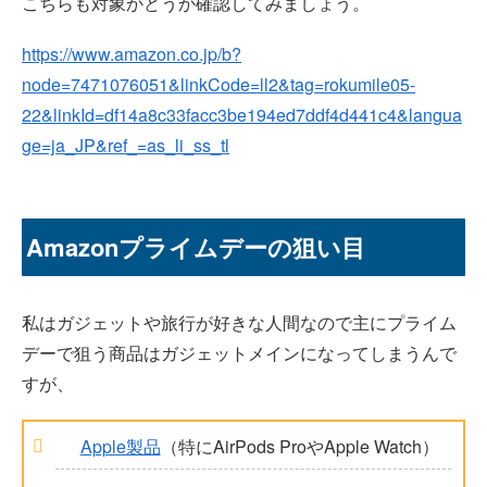
こちらも対象かどうか確認してみましょう。
https://www.amazon.co.jp/b?
node=7471076051&linkCode=ll2&tag=rokumile05-
22&linkId=df14a8c33facc3be194ed7ddf4d441c4&langua
ge=ja_JP&ref_=as_li_ss_tl
Amazonプライムデーの狙い目
私はガジェットや旅行が好きな人間なので主にプライム
デーで狙う商品はガジェットメインになってしまうんで
すが、
Apple製品
（特にAirPods ProやApple Watch）