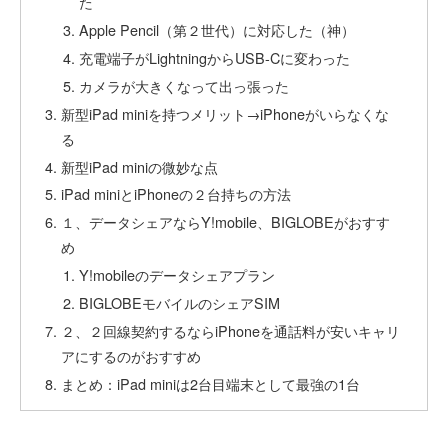
た
Apple Pencil（第２世代）に対応した（神）
充電端子がLightningからUSB-Cに変わった
カメラが大きくなって出っ張った
新型iPad miniを持つメリット→iPhoneがいらなくな
る
新型iPad miniの微妙な点
iPad miniとiPhoneの２台持ちの方法
１、データシェアならY!mobile、BIGLOBEがおすす
め
Y!mobileのデータシェアプラン
BIGLOBEモバイルのシェアSIM
２、２回線契約するならiPhoneを通話料が安いキャリ
アにするのがおすすめ
まとめ：iPad miniは2台目端末として最強の1台