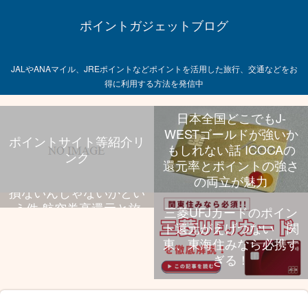
ポイントガジェットブログ
JALやANAマイル、JREポイントなどポイントを活用した旅行、交通などをお
得に利用する方法を発信中
日本全国どこでもJ-
WESTゴールドが強いか
ポイントサイト等紹介リ
もしれない話 ICOCAの
ンク
飛行機乗る旅行好きなら
還元率とポイントの強さ
UCプラチナ持っといて
の両立が魅力
損ないんじゃないかとい
う件 航空券高還元と旅
三菱UFJカードのポイン
行特典、年会費のバラン
ト還元がえげつない 関
スが抜群
東、東海住みなら必携す
ぎる！