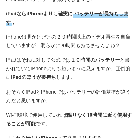
iPadならiPhoneよりも確実に
バッテリーが長持ちしま
す
。
iPhoneは見かけだけの２０時間以上のビデオ再生を自負
していますが、明らかに20時間も持ちませんよね？
iPadはそれに対して公式では
１０時間のバッテリー
と書
かれていてiPhoneよりも短いように見えますが、圧倒的
に
iPadのほうが長持ち
します。
おそらくiPadとiPhoneではバッテリーの評価基準が違う
んだと思いますが、
Wi-Fi環境で使用していれば
限りなく10時間に近く使用す
ることが可能
です。
「あれ？
新しいiPhoneって必要あります？
」