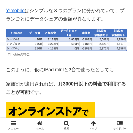
Y!mobile
はシンプルな３つのプランに分かれていて、プ
ランごとにデータシェアの金額が異なります。
Y!mobileの料金
このように、仮にiPad miniと2台で使ったとしても
家族割が適用されれば、
月3000円以下の料金で利用する
ことが可能
です。
メニュー
ホーム
検索
トップ
サイドバー