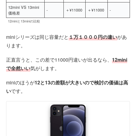
12mini VS 13mini
-
＋
¥11000
＋
¥11000
-
価格差
12miniと13miniの比較
miniシリーズは同じ容量だと
１万１０００円の違い
があ
ります。
正直言うと、この差で11000円違いが出るなら、
12mini
で全然いい
気がします。
miniのほうが
12と13の差額が大きいので検討の価値は高
い
です。