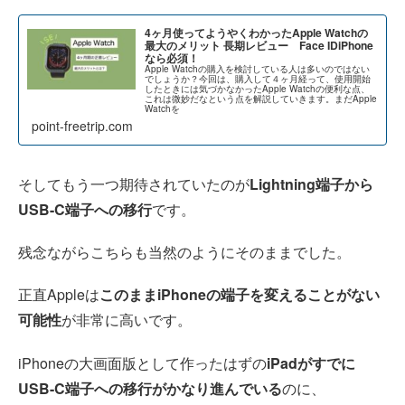
4ヶ月使ってようやくわかったApple Watchの
最大のメリット 長期レビュー Face IDiPhone
なら必須！
Apple Watchの購入を検討している人は多いのではない
でしょうか？今回は、購入して４ヶ月経って、使用開始
したときには気づかなかったApple Watchの便利な点、
これは微妙だなという点を解説していきます。まだApple
Watchを
point-freetrip.com
そしてもう一つ期待されていたのが
Lightning端子から
USB-C端子への移行
です。
残念ながらこちらも当然のようにそのままでした。
正直Appleは
このままiPhoneの端子を変えることがない
可能性
が非常に高いです。
iPhoneの大画面版として作ったはずの
iPadがすでに
USB-C端子への移行がかなり進んでいる
のに、