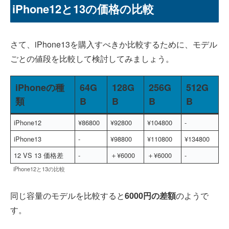
iPhone12と13の価格の比較
さて、iPhone13を購入すべきか比較するために、モデル
ごとの値段を比較して検討してみましょう。
iPhoneの種
64G
128G
256G
512G
類
B
B
B
B
iPhone12
¥86800
¥92800
¥104800
-
iPhone13
-
¥98800
¥110800
¥134800
12 VS 13 価格差
-
＋
¥6000
＋
¥6000
-
iPhone12と13の比較
同じ容量のモデルを比較すると
6000円の差額
のようで
す。