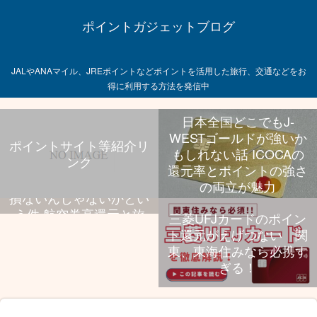
ポイントガジェットブログ
JALやANAマイル、JREポイントなどポイントを活用した旅行、交通などをお
得に利用する方法を発信中
日本全国どこでもJ-
WESTゴールドが強いか
ポイントサイト等紹介リ
もしれない話 ICOCAの
ンク
飛行機乗る旅行好きなら
還元率とポイントの強さ
UCプラチナ持っといて
の両立が魅力
損ないんじゃないかとい
う件 航空券高還元と旅
三菱UFJカードのポイン
行特典、年会費のバラン
ト還元がえげつない 関
スが抜群
東、東海住みなら必携す
ぎる！