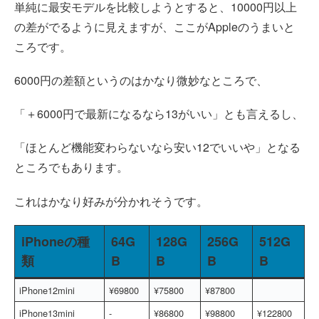
単純に最安モデルを比較しようとすると、10000円以上
の差がでるように見えますが、ここがAppleのうまいと
ころです。
6000円の差額というのはかなり微妙なところで、
「＋6000円で最新になるなら13がいい」とも言えるし、
「ほとんど機能変わらないなら安い12でいいや」となる
ところでもあります。
これはかなり好みが分かれそうです。
iPhoneの種
64G
128G
256G
512G
類
B
B
B
B
iPhone12mini
¥69800
¥75800
¥87800
iPhone13mini
-
¥86800
¥98800
¥122800