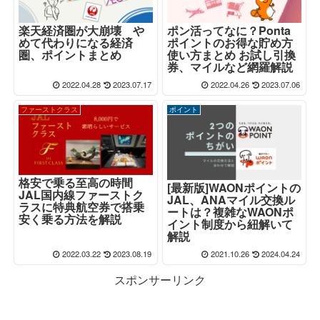
楽天経済圏が大崩壊 や
ポン活ってなに？Ponta
めて代わりになる経済
ポイントのお得な貯め方
圏、ポイントまとめ
使い方まとめ お試し引換
券、マイルなど網羅解説
2022.04.28
2023.07.17
2022.04.26
2023.07.06
ファーストクラス
ポイント
格安で乗る至高の時間
[最新版]WAONポイントの
JAL国内線ファーストク
JAL、ANAマイル交換ル
ラスに特典航空券で搭乗
ートは？複雑なWAONポ
安く乗る方法を解説
イント制度から紐解いて
解説
2022.03.22
2023.08.19
2021.10.26
2024.04.24
スポンサーリンク