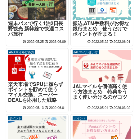
週末パスで行く1泊2日長
振込,ATM手数料がお得な
野観光 新幹線で快適コス
銀行まとめ 使うだけで
パ旅行
ポイントが貯まる！
2022.05.25
2023.06.09
2022.05.22
2022.06.01
ANAマイル貯め方
JALマイル使い方
楽天市場でSPUに頼らず
JALマイルを価値高く使
ポイントを貯めて使う
う方法まとめ 特典をう
マイル交換、スーパー
まく使い分けるのがコツ
DEALを応用した戦略
2022.05.13
2022.06.01
2022.05.04
2026.03.02
ポイント
ポイント