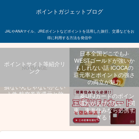
ポイントガジェットブログ
JALやANAマイル、JREポイントなどポイントを活用した旅行、交通などをお
得に利用する方法を発信中
日本全国どこでもJ-
WESTゴールドが強いか
ポイントサイト等紹介リ
もしれない話 ICOCAの
ンク
飛行機乗る旅行好きなら
還元率とポイントの強さ
UCプラチナ持っといて
の両立が魅力
損ないんじゃないかとい
う件 航空券高還元と旅
三菱UFJカードのポイン
行特典、年会費のバラン
ト還元がえげつない 関
スが抜群
東、東海住みなら必携す
ぎる！