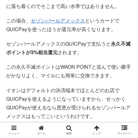
に落ち着くのでそこまで高い水準ではありません。
この場合、
セゾンパールアメックス
というカードで
QUICPayを使ったほうが還元率が高くなります。
セゾンパールアメックスのQUICPayで支払うと
永久不滅
ポイントが3%相当還元
されます。
この永久不滅ポイントはWAON POINTと並んで使い勝手
がかなりよく、マイルにも簡単に交換できます。
イオンはデフォルトの決済端末でほとんどのお店で
QUICPayを使えるようになっていますから、せっかく
QUICPayが使えるなら恩恵が受けられるセゾンパールア
メックスはもってこいというわけです。
セゾンパールアメックスの詳細については
こちら
でまと
メニュー
ホーム
検索
トップ
サイドバー