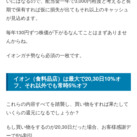
いにはなるので、配当金一年で3,000円程度と考えると長
期で保有すれば仮に損失が出てもそれ以上のキャッシュ
が見込めます。
毎年130円ずつ株価が下がるなんてことはまずありませ
んからね。
イオンガチ勢なら必須の一枚です。
イオン（食料品店）は最大で20,30日10%オ
フ、それ以外でも常時5%オフ
これらの内容すべてを踏襲し、買い物をすれば果たして
いくらの還元になるでしょうか？
もし買い物をするのが20,30日だった場合、お客様感謝デ
ーで5%割引、