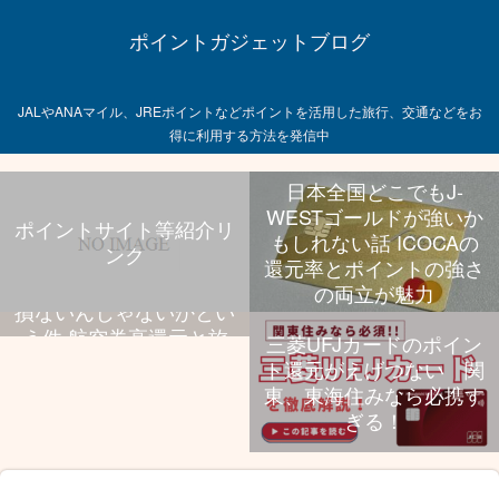
ポイントガジェットブログ
JALやANAマイル、JREポイントなどポイントを活用した旅行、交通などをお
得に利用する方法を発信中
日本全国どこでもJ-
WESTゴールドが強いか
ポイントサイト等紹介リ
もしれない話 ICOCAの
ンク
飛行機乗る旅行好きなら
還元率とポイントの強さ
UCプラチナ持っといて
の両立が魅力
損ないんじゃないかとい
う件 航空券高還元と旅
三菱UFJカードのポイン
行特典、年会費のバラン
ト還元がえげつない 関
スが抜群
東、東海住みなら必携す
ぎる！